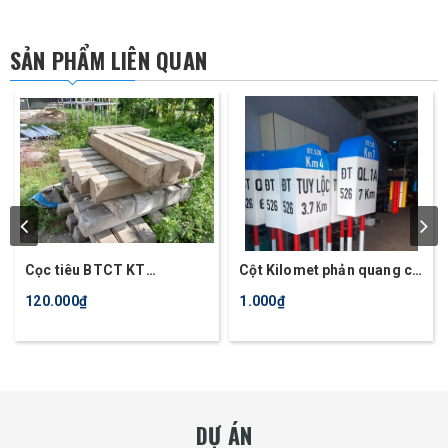
SẢN PHẨM LIÊN QUAN
Cọc tiêu BTCT KT
Cột Kilomet phản quang có
15x15cm
chân
120.000₫
1.000₫
DỰ ÁN