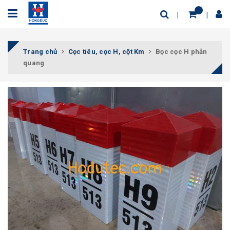
Trang chủ
Cọc tiêu, cọc H, cột Km
Bọc cọc H phản
quang