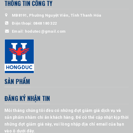
THÔNG TIN CÔNG TY
MB8191, Phường Nguyệt Viên, Tỉnh Thanh Hóa
Điện thoại:
0848 180 322
Email:
hodutec@gmail.com
SẢN PHẨM
ĐĂNG KÝ NHẬN TIN
Mỗi tháng chúng tôi đều có những đợt giảm giá dịch vụ và
sản phẩm nhằm chi ân khách hàng. Để có thể cập nhật kịp thời
những đợt giảm giá này, vui lòng nhập địa chỉ email của bạn
vào ô dưới đây.