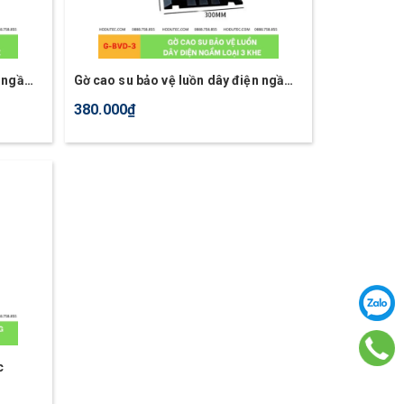
n ngầm
Gờ cao su bảo vệ luồn dây điện ngầm
loại 3 khe
380.000₫
c