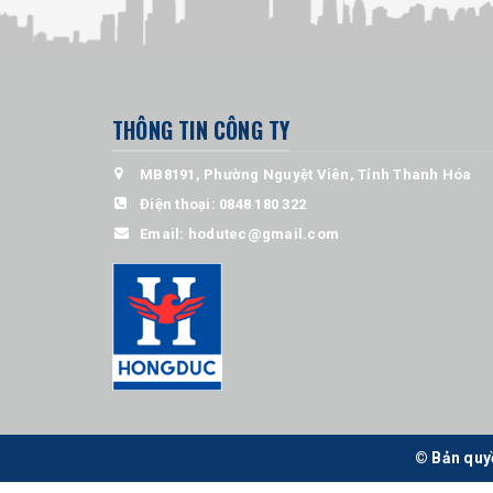
THÔNG TIN CÔNG TY
MB8191, Phường Nguyệt Viên, Tỉnh Thanh Hóa
Điện thoại:
0848 180 322
Email:
hodutec@gmail.com
© Bản quy