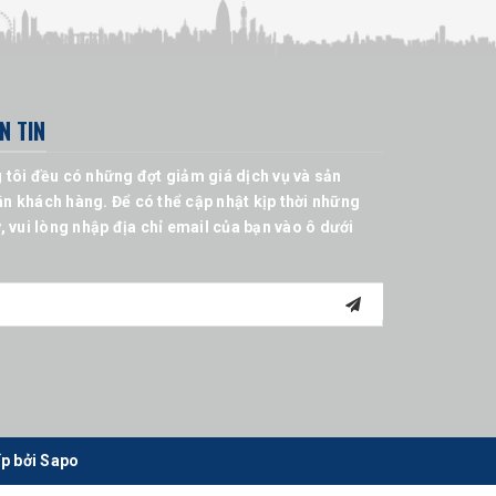
N TIN
 tôi đều có những đợt giảm giá dịch vụ và sản
n khách hàng. Để có thể cập nhật kịp thời những
, vui lòng nhập địa chỉ email của bạn vào ô dưới
p bởi
Sapo