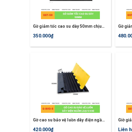
Gờ giảm tốc cao su dày 50mm chịu
Gờ giả
lực 20T
điện n
350.000₫
480.0
Gờ cao su bảo vệ luồn dây điện ngầm
Giờ gi
loại 5 khe
420.000₫
Liên 