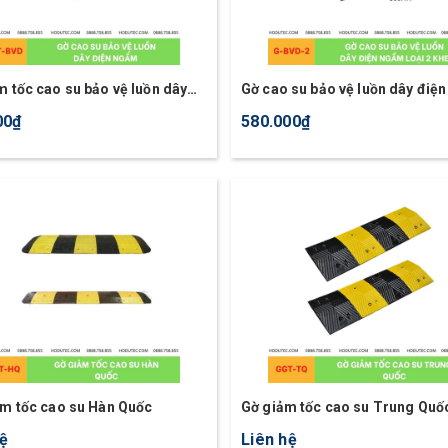
m tốc cao su bảo vệ luồn dây
Gờ cao su bảo vệ luồn dây điệ
gầm
loại 2 khe chịu lực 50T
00₫
580.000₫
ảm tốc cao su Hàn Quốc
Gờ giảm tốc cao su Trung Quố
hệ
Liên hệ