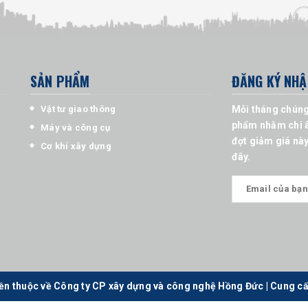
SẢN PHẨM
ĐĂNG KÝ NHẬ
Vật tư giao thông
Mỗi tháng chúng
phẩm nhằm chi â
Máy và công cụ
đợt giảm giá này
Cơ khí xây dựng
đây.
ền thuộc về Công ty CP xây dựng và công nghệ Hồng Đức
|
Cung cấ