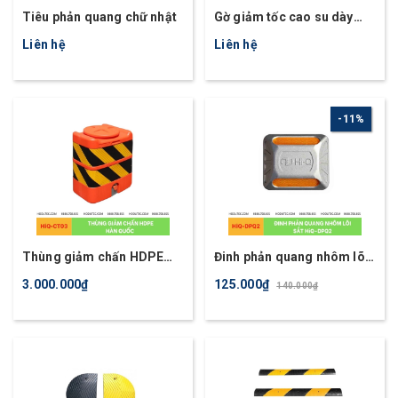
Tiêu phản quang chữ nhật
Gờ giảm tốc cao su dày
50mm chịu lực từ 50 tấn -
Liên hệ
Liên hệ
100 tấn
11%
Thùng giảm chấn HDPE
Đinh phản quang nhôm lõi
Hàn Quốc, loại nhỏ
sắt HIQ.DPQ.2
3.000.000₫
125.000₫
140.000₫