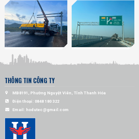
THÔNG TIN CÔNG TY
MB8191, Phường Nguyệt Viên, Tỉnh Thanh Hóa
Điện thoại:
0848 180 322
Email:
hodutec@gmail.com