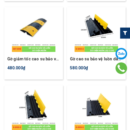
Gờ giảm tốc cao su bảo vệ
Gờ cao su bảo vệ luồn dây
luồn dây điện ngầm
điện ngầm loại 2 khe chịu
480.000₫
580.000₫
lực 50T