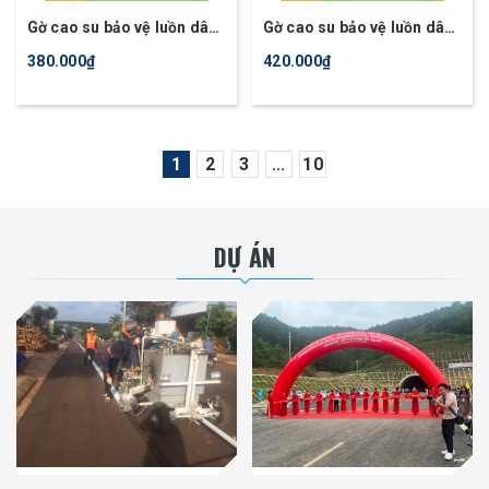
Gờ cao su bảo vệ luồn dây
Gờ cao su bảo vệ luồn dây
điện ngầm loại 3 khe
điện ngầm loại 5 khe
380.000₫
420.000₫
1
2
3
...
10
DỰ ÁN