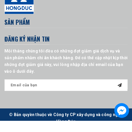
SẢN PHẨM
ĐĂNG KÝ NHẬN TIN
Mỗi tháng chúng tôi đều có những đợt giảm giá dịch vụ và
sản phẩm nhằm chi ân khách hàng. Để có thể cập nhật kịp thời
những đợt giảm giá này, vui lòng nhập địa chỉ email của bạn
vào ô dưới đây.
© Bản quyền thuộc về Công ty CP xây dựng và công nghệ
Hồng Đức
Cung cấp bởi
Sapo