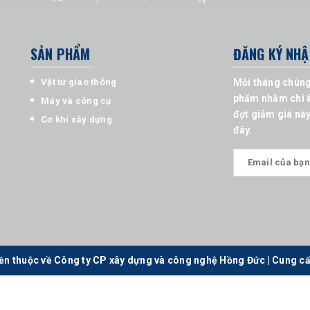
SẢN PHẨM
ĐĂNG KÝ NHẬ
Vật tư giao thông
Mỗi tháng chúng
phẩm nhằm chi â
Máy và công cụ
đợt giảm giá này
Cơ khí xây dựng
đây.
ền thuộc về Công ty CP xây dựng và công nghệ Hồng Đức
|
Cung cấ