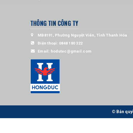
THÔNG TIN CÔNG TY
MB8191, Phường Nguyệt Viên, Tỉnh Thanh Hóa
Điện thoại:
0848 180 322
Email:
hodutec@gmail.com
© Bản quy