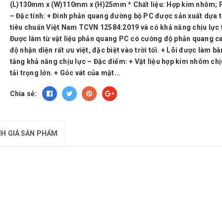
(L)130mm x (W)110mm x (H)25mm * Chất liệu: Hợp kim nhôm; 
– Đặc tính: + Đinh phản quang đường bộ PC được sản xuất dựa 
tiêu chuẩn Việt Nam TCVN 12584:2019 và có khả năng chịu lực t
Được làm từ vật liệu phản quang PC có cường độ phản quang c
độ nhận diện rất ưu việt, đặc biệt vào trời tối. + Lõi được làm b
tăng khả năng chịu lực – Đặc điểm: + Vật liệu hợp kim nhôm ch
tải trọng lớn. + Góc vát của mặt...
Chia sẻ:
H GIÁ SẢN PHẨM