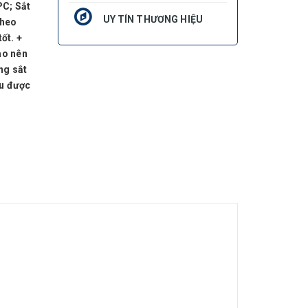
PC; Sắt
UY TÍN THƯƠNG HIỆU
theo
ốt. +
ao nên
ằng sắt
ịu được