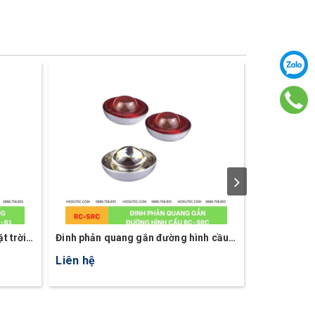
t trời
Đinh phản quang gắn đường hình cầu
Tiêu phản q
RC-SRC
lượng mặt t
Liên hệ
5.300.000