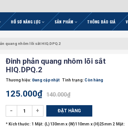
HỒ SƠ NĂNG LỰC
SẢN PHẨM
THÔNG BÁO GIÁ
V
ản quang nhôm lõi sắt HIQ.DPQ.2
Đinh phản quang nhôm lõi sắt
HIQ.DPQ.2
Thương hiệu:
Đang cập nhật
Tình trạng:
Còn hàng
125.000₫
140.000₫
-
+
ĐẶT HÀNG
* Kích thước: 1 Mặt: (L)130mm x (W)110mm x (H)25mm 2 Mặt: