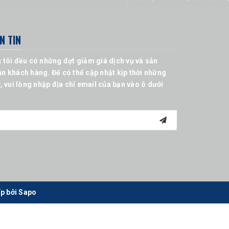
N TIN
 tôi đều có những đợt giảm giá dịch vụ và sản
n khách hàng. Để có thể cập nhật kịp thời những
, vui lòng nhập địa chỉ email của bạn vào ô dưới
p bởi
Sapo