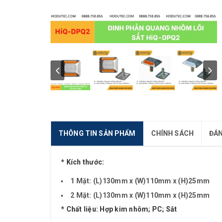
THÔNG TIN SẢN PHẨM
CHÍNH SÁCH
ĐÁN
* Kích thước:
1 Mặt: (L)130mm x (W)110mm x (H)25mm
2 Mặt: (L)130mm x (W)110mm x (H)25mm
* Chất liệu: Hợp kim nhôm; PC; Sắt