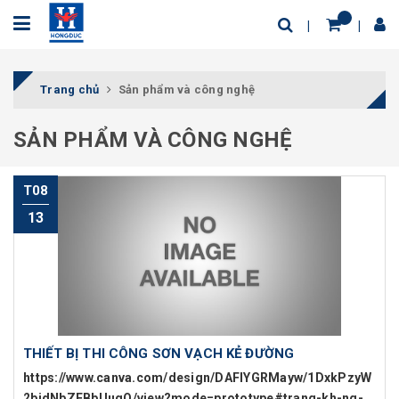
Trang chủ
Sản phẩm và công nghệ
SẢN PHẨM VÀ CÔNG NGHỆ
T08
13
THIẾT BỊ THI CÔNG SƠN VẠCH KẺ ĐƯỜNG
https://www.canva.com/design/DAFIYGRMayw/1DxkPzyW
2bjdNbZEBbUuqQ/view?mode=prototype#trang-kh-ng-