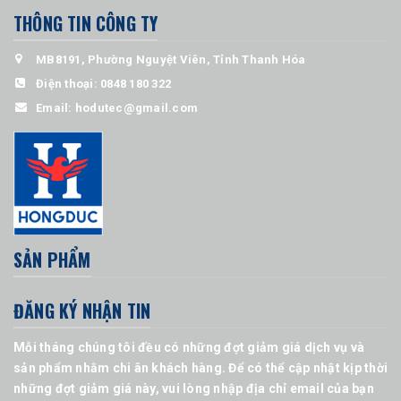
THÔNG TIN CÔNG TY
MB8191, Phường Nguyệt Viên, Tỉnh Thanh Hóa
Điện thoại:
0848 180 322
Email:
hodutec@gmail.com
SẢN PHẨM
ĐĂNG KÝ NHẬN TIN
Mỗi tháng chúng tôi đều có những đợt giảm giá dịch vụ và
sản phẩm nhằm chi ân khách hàng. Để có thể cập nhật kịp thời
những đợt giảm giá này, vui lòng nhập địa chỉ email của bạn