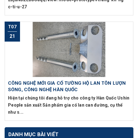
c-ti-u-27
T07
21
CÔNG NGHỆ MỚI GIA CỐ TƯỜNG HỘ LAN TÔN LƯỢN
SÓNG, CÔNG NGHỆ HÀN QUỐC
Hiện tại chúng tôi đang hỗ trợ cho công ty Hàn Quốc Ushin
People sản xuất Sản phẩm gia cố lan can đường, cụ thể
như s...
DANH MỤC BÀI VIẾT