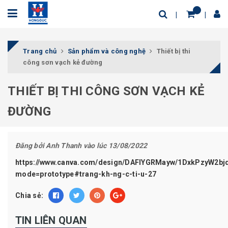
Trang chủ
Sản phẩm và công nghệ
Thiết bị thi
công sơn vạch kẻ đường
THIẾT BỊ THI CÔNG SƠN VẠCH KẺ
ĐƯỜNG
Đăng bởi
Anh Thanh
vào lúc 13/08/2022
https://www.canva.com/design/DAFIYGRMayw/1DxkPzyW2b
mode=prototype#trang-kh-ng-c-ti-u-27
Chia sẻ:
TIN LIÊN QUAN