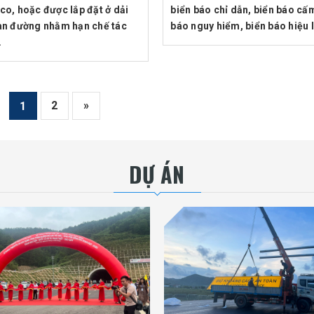
co, hoặc được lắp đặt ở dải
biển báo chỉ dẫn, biển báo cấ
àn đường nhằm hạn chế tác
báo nguy hiểm, biển báo hiệu l
.
2
»
1
DỰ ÁN