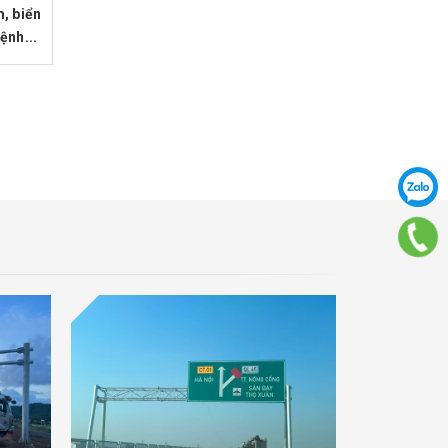
m, biển
ệnh...