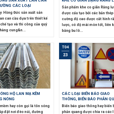
ÔNG SẢN XUẤT LAN CAN
KHE CO GIÃN DẠNG RĂNG 
ĐƯỜNG CÁC LOẠI
Sản phẩm khe co giãn Răng l
y Hồng Đức sản xuất sản
được cấu tạo bởi các bản thép
an can cầu dựa trên thiết kế
cường độ cao được cắt hình r
 chế tạo và thi công của quý
lược, có độ mài mòn tốt, liên 
hàng cung&n...
bằng bu lô...
T04
23
SÓNG HỘ LAN MẠ KẼM
CÁC LOẠI BIỂN BÁO GIAO
G NÓNG
THÔNG, BIỂN BÁO PHẢN Q
 mềm hay còn gọi là tôn sóng
Biển báo giao thông hay biển 
ắp đặt nơi đèo núi, đường
phản quang được chia ra các l