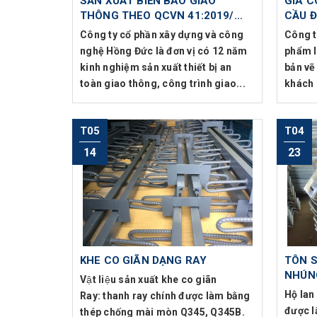
SẢN XUẤT BIỂN BÁO GIAO
GIA C
THÔNG THEO QCVN 41:2019/
CẦU 
BGTVT
Công ty cổ phần xây dựng và công
Công t
nghệ Hồng Đức là đơn vị có 12 năm
phẩm l
kinh nghiệm sản xuất thiết bị an
bản vẽ
toàn giao thông, công trình giao...
khách 
T05
T04
14
23
KHE CO GIÃN DẠNG RAY
TÔN 
NHÚN
Vật liệu sản xuất khe co giãn
Hộ lan
Ray: thanh ray chính được làm bằng
được l
thép chống mài mòn Q345, Q345B.