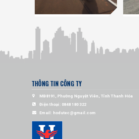
THÔNG TIN CÔNG TY
MB8191, Phường Nguyệt Viên, Tỉnh Thanh Hóa
Điện thoại:
0848 180 322
Email:
hodutec@gmail.com