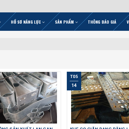
HỒ SƠ NĂNG LỰC
SẢN PHẨM
THÔNG BÁO GIÁ
V
T05
14