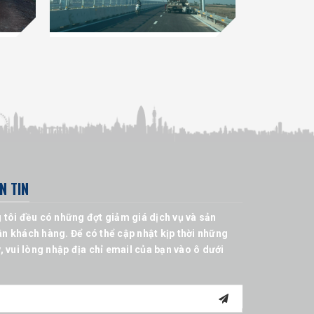
N TIN
 tôi đều có những đợt giảm giá dịch vụ và sản
n khách hàng. Để có thể cập nhật kịp thời những
, vui lòng nhập địa chỉ email của bạn vào ô dưới