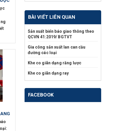
LƯỢC
ược
BÀI VIẾT LIÊN QUAN
ăng
kết
Sản xuất biển báo giao thông theo
QCVN 41:2019/ BGTVT
Gia công sản xuất lan can cầu
đường các loại
Khe co giãn dạng răng lược
Khe co giãn dạng ray
FACEBOOK
UANG
báo
oại: