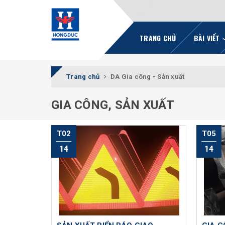
TRANG CHỦ
BÀI VIẾT
Trang chủ
DA Gia công - Sản xuất
GIA CÔNG, SẢN XUẤT
T02
T05
14
14