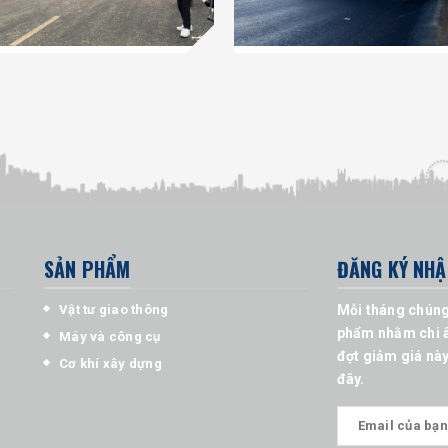
SẢN PHẨM
ĐĂNG KÝ NHẬ
Vật tư giao thông
Mỗi tháng chúng
phẩm nhằm chi â
Máy và công cụ
đợt giảm giá này
Cơ khí xây dựng
đây.