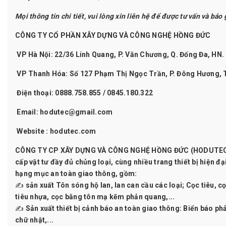
Mọi thông tin chi tiết, vui lòng xin liên hệ để được tư vấn và báo 
CÔNG TY CỔ PHẦN XÂY DỰNG VÀ CÔNG NGHỆ HỒNG ĐỨ
C
VP Hà Nội: 22/36 Linh Quang, P. Văn Chương, Q. Đống Đa, HN.
VP Thanh Hóa: Số 127 Phạm Thị Ngọc Trần, P. Đông Hương,
Điện thoại: 0888.758.855 / 0845.180.322
Email: hodutec@gmail.com
Website :
hodutec.com
CÔNG TY CP XÂY DỰNG VÀ CÔNG NGHỆ HỒNG ĐỨC (HODUTE
cấp vật tư đầy đủ chủng loại, cùng nhiều trang thiết bị hiện đạ
hạng mục an toàn giao thông, gồm:
✍ sản xuất Tôn sóng hộ lan, lan can cầu các loại; Cọc tiêu, c
tiêu nhựa, cọc bằng tôn mạ kẽm phản quang,...
✍ Sản xuất thiết bị cảnh báo an toàn giao thông: Biển báo ph
chữ nhật,...