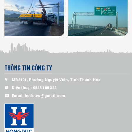
THÔNG TIN CÔNG TY
MB8191, Phường Nguyệt Viên, Tỉnh Thanh Hóa
Điện thoại:
0848 180 322
Email:
hodutec@gmail.com