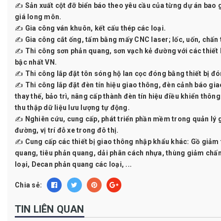
✍ Sản xuất cột đỡ biển báo theo yêu cầu của từng dự án bao g
giá long môn.
✍ Gia công ván khuôn, kết cấu thép các loại.
✍ Gia công cắt ống, tấm bằng mấy CNC laser; lốc, uốn, chấn t
✍ Thi công sơn phản quang, sơn vạch kẻ đường với các thiết b
bậc nhất VN.
✍ Thi công lắp đặt tôn sóng hộ lan cọc đóng bằng thiết bị đ
✍ Thi công lắp đặt đèn tín hiệu giao thông, đèn cảnh báo giao
thay thế, bảo trì, nâng cấp thành đèn tín hiệu điều khiển thôn
thu thập dữ liệu lưu lượng tự động.
✍ Nghiên cứu, cung cấp, phát triển phần mềm trong quản lý g
đường, vị trí đỗ xe trong đô thị.
✍ Cung cấp các thiết bị giao thông nhập khẩu khác: Gồ giảm 
quang, tiêu phản quang, dải phân cách nhựa, thùng giảm chấn,
loại, Decan phản quang các loại, ...
Chia sẻ:
TIN LIÊN QUAN