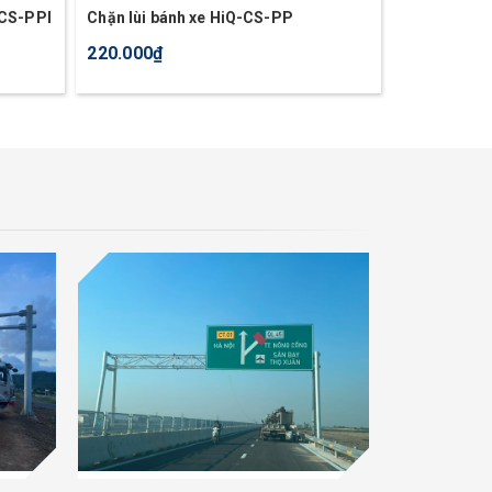
Q-CS-PPI
Chặn lùi bánh xe HiQ-CS-PP
Thanh ốp tư
220.000₫
1.000₫