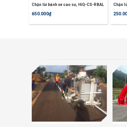
Chặn lùi bánh xe cao su, HiQ-CS-RBAL
Chặn lù
PPC
650.000₫
250.0