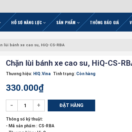
HỒ SƠ NĂNG LỰC
SẢN PHẨM
THÔNG BÁO GIÁ
V
n lùi bánh xe cao su, HiQ-CS-RBA
Chặn lùi bánh xe cao su, HiQ-CS-R
Thương hiệu:
HIQ.Vina
Tình trạng:
Còn hàng
330.000₫
-
+
ĐẶT HÀNG
Thông số kỹ thuật:
- Mã sản phẩm : CS-RBA