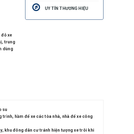
UY TÍN THƯƠNG HIỆU
 đỗ xe
ị, trung
ểm dùng
o su
ng trình, hầm để xe các tòa nhà, nhà để xe công
y, khu đông dân cư tránh hiện tượng xe trôi khi