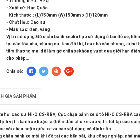
- Thương hiệu : Hi-Q
- Xuất xứ: Hàn Quốc
- Kích thước : (L)750mm (W)150mm x (H)120mm
- Chất liệu: Cao su
- Màu sắc: đen, vàng
Vị trí sử dụng
:Gờ chắn bánh xephù hợp sử dụng ở bãi đỗ xe, hầm
tại các tòa nhà, chung cư, khu đô thị, tòa nhà văn phòng, siêu th
tâm thương mại để làm gờ chắn xekhông vượt qua giới hạn đi
cho phép...
Chia sẻ:
H GIÁ SẢN PHẨM
xe hơi cao su Hi-Q CS-RBA, Cục chặn bánh xe ô tô Hi-Q CS-RBA ca
ịnh vị trí bánh xe hoặc là điểm dẫn cho xe vào vị trí tốt tại các cô
xe với nhau hoặc giữa xe và các vật dụng cố định sẵn.
g chặn bánh xe mỗi khi đỗ tại các bến bãi, khu công nghiệp, nhà má