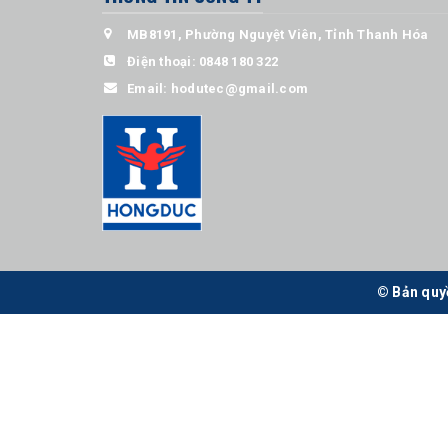
MB8191, Phường Nguyệt Viên, Tỉnh Thanh Hóa
Điện thoại:
0848 180 322
Email:
hodutec@gmail.com
© Bản quy