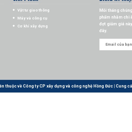
Vật tư giao thông
Mỗi tháng chúng
phẩm nhằm chi â
Máy và công cụ
đợt giảm giá này
Cơ khí xây dựng
đây.
ền thuộc về Công ty CP xây dựng và công nghệ Hồng Đức
|
Cung cấ