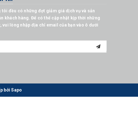
 tôi đều có những đợt giảm giá dịch vụ và sản
n khách hàng. Để có thể cập nhật kịp thời những
, vui lòng nhập địa chỉ email của bạn vào ô dưới
p bởi
Sapo