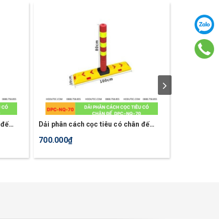
 đế
Dải phân cách cọc tiêu có chân đế
Dải phân cá
DPC-NQ-70
DPC-NQ-68
700.000₫
550.000₫