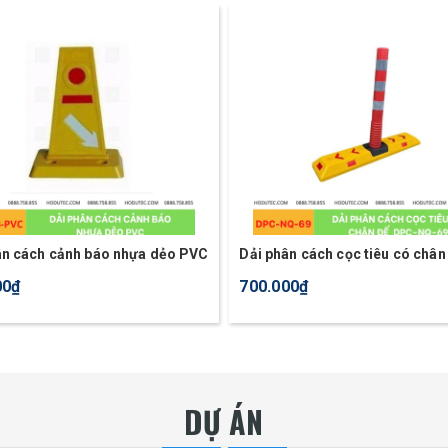
ân cách cảnh báo nhựa dẻo PVC
Dải phân cách cọc tiêu có chân
DPC-NQ-69
00₫
700.000₫
DỰ ÁN