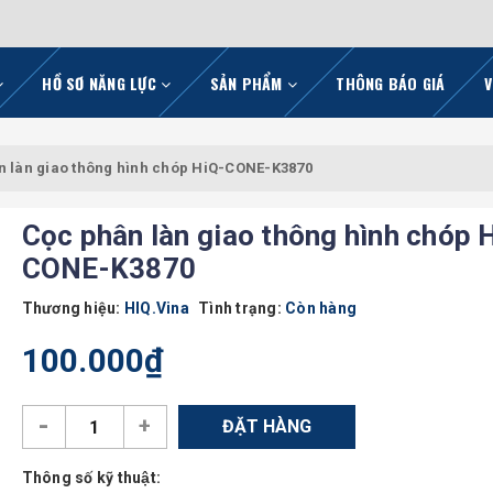
HỒ SƠ NĂNG LỰC
SẢN PHẨM
THÔNG BÁO GIÁ
V
n làn giao thông hình chóp HiQ-CONE-K3870
Cọc phân làn giao thông hình chóp 
CONE-K3870
Thương hiệu:
HIQ.Vina
Tình trạng:
Còn hàng
100.000₫
-
+
ĐẶT HÀNG
Thông số kỹ thuật: