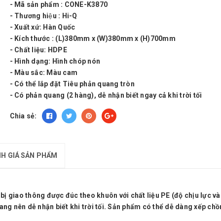
- Mã sản phẩm : CONE-K3870
- Thương hiệu : Hi-Q
- Xuất xứ: Hàn Quốc
- Kích thước : (L)380mm x (W)380mm x (H)700mm
- Chất liệu: HDPE
- Hình dạng: Hình chóp nón
- Màu sắc: Màu cam
- Có thể lắp đặt Tiêu phản quang tròn
- Có phản quang (2 hàng), dễ nhận biết ngay cả khi trời tối
Chia sẻ:
H GIÁ SẢN PHẨM
 bị giao thông được đúc theo khuôn với chất liệu PE (độ chịu lực v
ng nên dễ nhận biết khi trời tối. Sản phẩm có thể dễ dàng xếp chồ