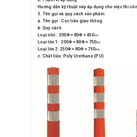
Hướng dẫn kỹ thuật này áp dụng cho việc thi công
3.
Tên gọi và quy cách sản phẩm
a. Tên gọi : Cọc tiêu giao thông
b. Quy cách
Loại nhỏ : 200Φ × 80Φ × 450㎜
Loại lớn 1: 200Φ × 80Φ × 750㎜
Loại lớn 2: 250Φ × 80Φ × 750㎜
c. Chất liệu: Poly Urethane (P.U)