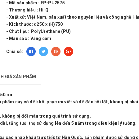
- Mã sản phẩm : FP-PU2575
- Thương hiệu : Hi-Q
- Xuất xứ: Việt Nam, sản xuất theo nguyên liệu và công nghệ Hà
- Kích thước: d250 x (H)750
- Chất liệu: PolyUrethane (PU)
- Màu sắc : Vàng cam
Chia sẻ:
H GIÁ SẢN PHẨM
* 250mm
 phẩm này có độ khôi phục ưu việt và độ đàn hồi tốt, không bị pha
t, không bị đổi màu trong quá trình sử dụng.
dài, tăng tuổi thọ sử dụng lên đến 5 năm trong điều kiện lý tưởng.
 xạ cao nhập khẩu trực tiếp từ Hàn Quốc, sản phẩm được sử dụng 