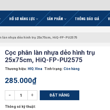
HỒ SƠ NĂNG LỰC
SẢN PHẨM
THÔNG BÁO GIÁ
V
n làn nhựa dẻo hình trụ 25x75cm, HiQ-FP-PU2575
Cọc phân làn nhựa dẻo hình trụ
25x75cm, HiQ-FP-PU2575
Thương hiệu:
HIQ.Vina
Tình trạng:
Còn hàng
285.000₫
-
+
ĐẶT HÀNG
Thông số kỹ thuật: