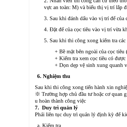
2. Nhân viên thi công căn cứ theo thô
vực an toàn: M) và biểu thị vị trí lắp đ
3. Sau khi đánh dấu vào vị trí đế của
4. Đặt đế của cọc tiêu vào vị trí vừa 
5. Sau khi thi công xong kiểm tra cá
+ Bề mặt bên ngoài của cọc tiêu (hướn
+ Kiểm tra xem cọc tiêu có được thi cô
+ Dọn dẹp vệ sinh xung quanh và thá
6. Nghiệm thu
Sau khi thi công xong tiến hành xin nghiệ
※
Trường hợp chủ đầu tư hoặc cơ quan giám
u hoàn thành công việc
7. Duy trì quản lý
Phải liên tục duy trì quản lý định kỳ để 
a. Kiểm tra