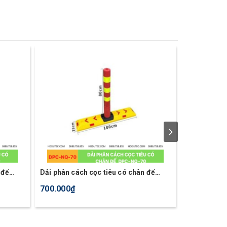
 đế
Dải phân cách cọc tiêu có chân đế
Dải phân cá
DPC-NQ-70
DPC-NQ-68
700.000₫
550.000₫