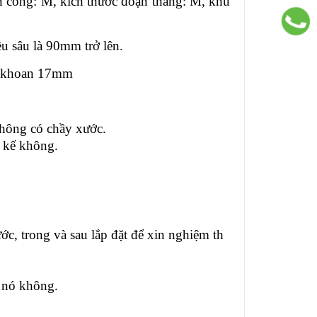
oạn cong: M, kích thước đoạn thẳng: M, khu
ều sâu là 90mm trở lên.
i khoan 17mm
hông có chầy xước.
 kế không.
ớc, trong và sau lắp đặt để xin nghiệm th
a nó không.