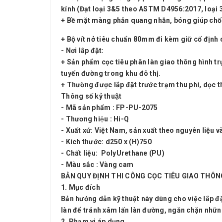
kính (Đạt loại 3&5 theo ASTM D4956:2017, loại 
+ Bề mặt màng phản quang nhẵn, bóng giúp chống 
+ Bộ vít nở tiêu chuẩn 80mm đi kèm giữ cố định 
- Nơi lắp đặt:
+ Sản phẩm cọc tiêu phân làn giao thông hình trụ
tuyến đường trong khu đô thị.
+ Thường được lắp đặt trước trạm thu phí, dọc t
Thông số kỷ thuật
- Mã sản phẩm : FP-PU-2075
- Thương hiệu : Hi-Q
- Xuất xứ: Việt Nam, sản xuất theo nguyên liệu 
- Kích thước: d250 x (H)750
- Chất liệu: PolyUrethane (PU)
- Màu sắc : Vàng cam
BẢN QUY ĐỊNH THI CÔNG CỌC TIÊU GIAO THÔN
1. Mục đích
Bản hướng dẫn kỹ thuật này dùng cho việc lắp đặ
làn để tránh xâm lấn làn đường, ngăn chặn những
2.
Phạm vi áp dụng