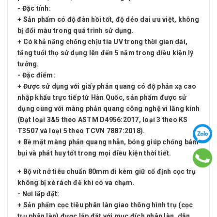
- Đặc tính:
+ Sản phẩm có độ đàn hồi tốt, độ dẻo dai ưu việt, không
bị đổi màu trong quá trình sử dụng.
+ Có khả năng chống chịu tia UV trong thời gian dài,
tăng tuổi thọ sử dụng lên đến 5 năm trong điều kiện lý
tưởng.
- Đặc điểm:
+ Được sử dụng với giấy phản quang có độ phản xạ cao
nhập khẩu trực tiếp từ Hàn Quốc, sản phẩm được sử
dụng cùng với màng phản quang công nghệ vi lăng kính
(Đạt loại 3&5 theo ASTM D4956:2017, loại 3 theo KS
T3507 và loại 5 theo TCVN 7887:2018).
+ Bề mặt màng phản quang nhẵn, bóng giúp chống bám
bụi và phát huy tốt trong mọi điều kiện thời tiết.
+ Bộ vít nở tiêu chuẩn 80mm đi kèm giữ cố định cọc trụ
không bị xé rách đế khi có va chạm.
- Nơi lắp đặt:
+ Sản phẩm cọc tiêu phân làn giao thông hình trụ (cọc
trụ phân làn) được lắp đặt với mục đích phân làn, dẫn