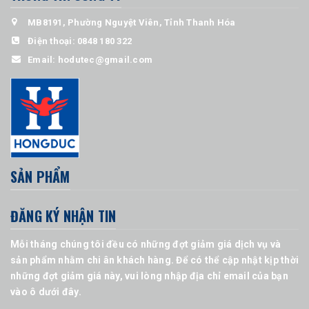
MB8191, Phường Nguyệt Viên, Tỉnh Thanh Hóa
Điện thoại:
0848 180 322
Email:
hodutec@gmail.com
SẢN PHẨM
ĐĂNG KÝ NHẬN TIN
Mỗi tháng chúng tôi đều có những đợt giảm giá dịch vụ và
sản phẩm nhằm chi ân khách hàng. Để có thể cập nhật kịp thời
những đợt giảm giá này, vui lòng nhập địa chỉ email của bạn
vào ô dưới đây.