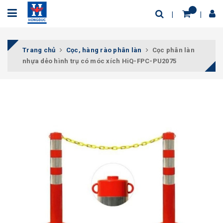
Trang chủ
Cọc, hàng rào phân làn
Cọc phân làn
nhựa dẻo hình trụ có móc xích HiQ-FPC-PU2075