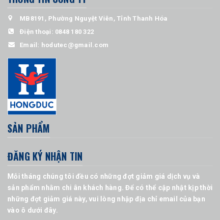
MB8191, Phường Nguyệt Viên, Tỉnh Thanh Hóa
Điện thoại:
0848 180 322
Email:
hodutec@gmail.com
SẢN PHẨM
ĐĂNG KÝ NHẬN TIN
Mỗi tháng chúng tôi đều có những đợt giảm giá dịch vụ và
sản phẩm nhằm chi ân khách hàng. Để có thể cập nhật kịp thời
những đợt giảm giá này, vui lòng nhập địa chỉ email của bạn
vào ô dưới đây.