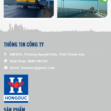
THÔNG TIN CÔNG TY
MB8191, Phường Nguyệt Viên, Tỉnh Thanh Hóa
Điện thoại:
0848 180 322
Email:
hodutec@gmail.com
SẢN PHẨM