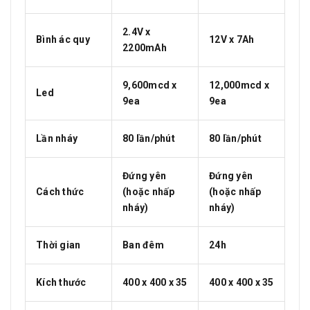
2.4V x
Bình ác quy
12V x 7Ah
2200mAh
9,600mcd x
12,000mcd x
Led
9ea
9ea
Lần nháy
80 lần/phút
80 lần/phút
Đứng yên
Đứng yên
Cách thức
(hoặc nhấp
(hoặc nhấp
nháy)
nháy)
Thời gian
Ban đêm
24h
Kích thước
400 x 400 x 35
400 x 400 x 35