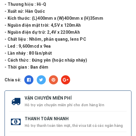
- Thương hiệu : Hi-Q
- Xuất xứ: Hàn Quốc
- Kích thước: (L)400mm x (W)400mm x (H)35mm
- Nguồn điện mặt trời: 4,5V x 120mAh
- Nguồn điện dự trữ: 2,4V x 2200mAh
- Chất liệu : Nhôm, phản quang, lens PC
- Led : 9,600mcd x 9ea
- Lần nháy : 80 lần/phút
- Cách thức : Đứng yên (hoặc nhấp nháy)
- Thời gian : Ban đêm
Chia sẻ:
VẬN CHUYỂN MIỄN PHÍ
Hỗ trợ vận chuyển miễn phí cho đơn hàng lớn
THANH TOÁN NHANH
Hỗ trợ thanh toán tiền mặt, thẻ visa tất cả các ngân hàng