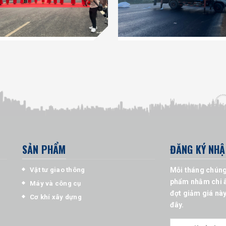
SẢN PHẨM
ĐĂNG KÝ NHẬ
Vật tư giao thông
Mỗi tháng chúng
phẩm nhằm chi â
Máy và công cụ
đợt giảm giá này
Cơ khí xây dựng
đây.