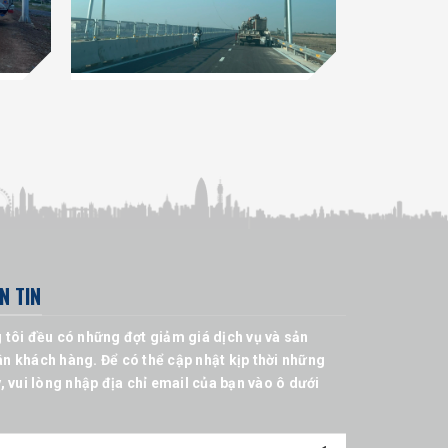
N TIN
 tôi đều có những đợt giảm giá dịch vụ và sản
n khách hàng. Để có thể cập nhật kịp thời những
, vui lòng nhập địa chỉ email của bạn vào ô dưới