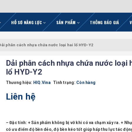
HỒ SƠ NĂNG LỰC
SẢN PHẨM
THÔNG BÁO GIÁ
V
Dải phân cách nhựa chứa nước loại hai lổ HYD-Y2
Dải phân cách nhựa chứa nước loại 
lổ HYD-Y2
Thương hiệu:
HIQ.Vina
Tình trạng:
Còn hàng
Liên hệ
– Đặc tính: + Sản phẩm không bị vỡ khi có va chạm xảy ra. + N
có ưu điểm độ bền dẻo, độ bền kéo tốt giúp hấp thu lực tác độn