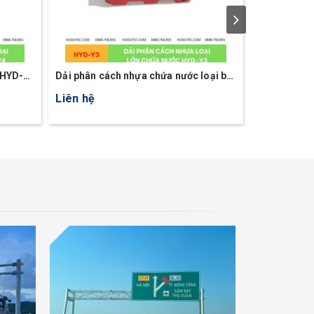
 HYD-
Dải phân cách nhựa chứa nước loại ba
Dải phân cá
lổ HYD-Y3
một lổ HYD
Liên hệ
Liên hệ