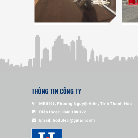
THÔNG TIN CÔNG TY
MB8191, Phường Nguyệt Viên, Tỉnh Thanh Hóa
Điện thoại:
0848 180 322
Email:
hodutec@gmail.com