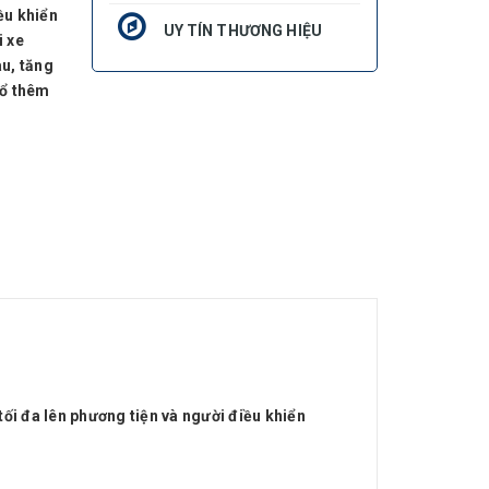
iều khiển
UY TÍN THƯƠNG HIỆU
i xe
au, tăng
đổ thêm
tối đa lên phương tiện và người điều khiển