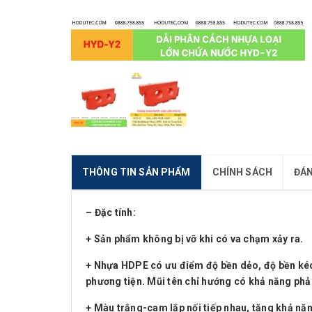
THÔNG TIN SẢN PHẨM
CHÍNH SÁCH
ĐÁN
– Đặc tính:
+ Sản phẩm không bị vỡ khi có va chạm xảy ra.
+ Nhựa HDPE có ưu điểm độ bền dẻo, độ bền kéo t
phương tiện. Mũi tên chỉ hướng có khả năng phản 
+ Màu trắng-cam lắp nối tiếp nhau, tăng khả năn