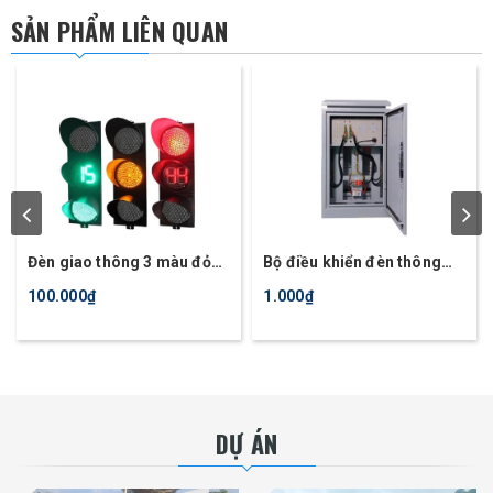
SẢN PHẨM LIÊN QUAN
Đèn giao thông 3 màu đỏ
Bộ điều khiển đèn thông
vàng xanh và đếm ngược
minh 22 kênh
100.000₫
1.000₫
D300, JD300-32-TYPE11
DỰ ÁN