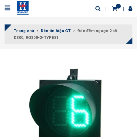
Trang chủ
Đèn tín hiệu GT
Đèn đếm ngược 2 số
D300, RG300-2-TYPE81