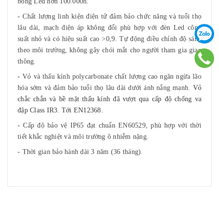
bóng Led hơn 100.000h.
- Chất lượng linh kiện điện tử đảm bảo chức năng và tuổi thọ
lâu dài, mạch điện áp không đổi phù hợp với đèn Led công
suất nhỏ và có hiệu suất cao >0,9. Tự động điều chỉnh độ sáng
theo môi trường, không gây chói mắt cho người tham gia giao
thông.
- Vỏ và thấu kính polycarbonate chất lượng cao ngăn ngừa lão
hóa sớm và đảm bảo tuổi thọ lâu dài dưới ánh nắng mạnh.
Vỏ
chắc chắn và bề mặt thấu kính đã vượt qua cấp độ chống va
đập Class IR3. Tới EN12368.
- Cấp độ bảo vệ IP65 đạt chuẩn EN60529, phù hợp với thời
tiết khắc nghiệt và môi trường ô nhiễm nặng.
- Thời gian bảo hành dài 3 năm (36 tháng).