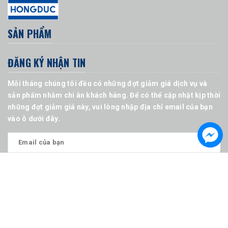
SẢN PHẨM
ĐĂNG KÝ NHẬN TIN
Mỗi tháng chúng tôi đều có những đợt giảm giá dịch vụ và
sản phẩm nhằm chi ân khách hàng. Để có thể cập nhật kịp thời
những đợt giảm giá này, vui lòng nhập địa chỉ email của bạn
vào ô dưới đây.
© Bản quyền thuộc về Công ty CP xây dựng và công nghệ
Hồng Đức
Cung cấp bởi
Sapo