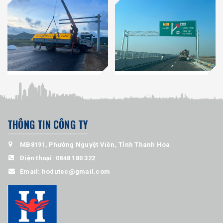
THÔNG TIN CÔNG TY
MB8191, Phường Nguyệt Viên, Tỉnh Thanh Hóa
Điện thoại:
0848 180 322
Email:
hodutec@gmail.com