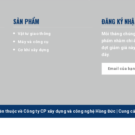
SẢN PHẨM
ĐĂNG KÝ NHẬ
Vật tư giao thông
Mỗi tháng chúng
phẩm nhằm chi â
Máy và công cụ
đợt giảm giá này
Cơ khí xây dựng
đây.
ền thuộc về Công ty CP xây dựng và công nghệ Hồng Đức
|
Cung cấ