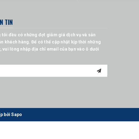
N TIN
 tôi đều có những đợt giảm giá dịch vụ và sản
n khách hàng. Để có thể cập nhật kịp thời những
, vui lòng nhập địa chỉ email của bạn vào ô dưới
p bởi
Sapo