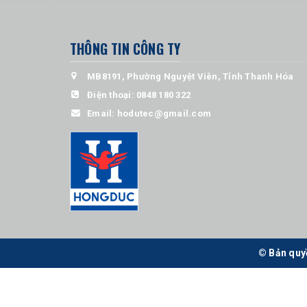
THÔNG TIN CÔNG TY
MB8191, Phường Nguyệt Viên, Tỉnh Thanh Hóa
Điện thoại:
0848 180 322
Email:
hodutec@gmail.com
© Bản quy