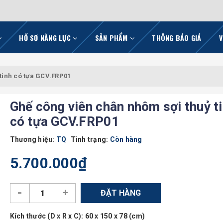
HỒ SƠ NĂNG LỰC
SẢN PHẨM
THÔNG BÁO GIÁ
V
tinh có tựa GCV.FRP01
Ghế công viên chân nhôm sợi thuỷ t
có tựa GCV.FRP01
Thương hiệu:
TQ
Tình trạng:
Còn hàng
5.700.000₫
-
+
ĐẶT HÀNG
Kích thước (D x R x C)
: 60 x 150 x 78 (cm)