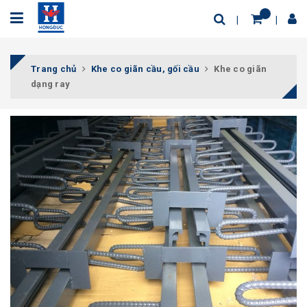
Trang chủ
Khe co giãn cầu, gối cầu
Khe co giãn
dạng ray