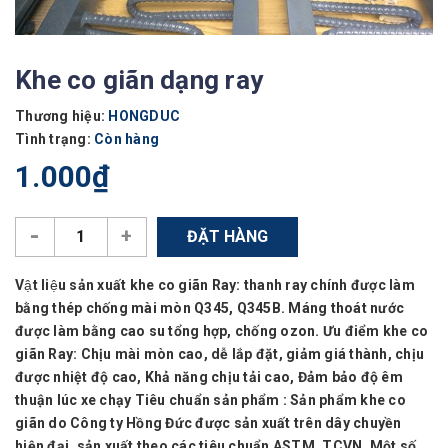
Khe co giãn dạng ray
Thương hiệu:
HONGDUC
Tình trạng:
Còn hàng
1.000₫
-
+
ĐẶT HÀNG
Vật liệu sản xuất khe co giãn Ray: thanh ray chính được làm
bằng thép chống mài mòn Q345, Q345B. Máng thoát nước
được làm bằng cao su tổng hợp, chống ozon. Ưu điểm khe co
giãn Ray: Chịu mài mòn cao , dễ lắp đặt, giảm giá thành, chịu
được nhiệt độ cao , Khả năng chịu tải cao , Đảm bảo độ êm
thuận lúc xe chạy Tiêu chuẩn sản phẩm : Sản phẩm khe co
giãn do Công ty Hồng Đức được sản xuất trên dây chuyền
hiện đại, sản xuất theo các tiêu chuẩn ASTM, TCVN. Một số