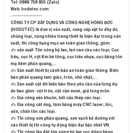
Tel: 0888 758 855 (Zalo)
Web: hodutec.com
‐----------------
CÔNG TY CP XÂY DỰNG VÀ CÔNG NGHỆ HỒNG ĐỨC
(HODUTEC)
là đơn vị sản xuất, cung cấp vật tư đầy đủ
chủng loại, cùng nhiều trang thiết bị hiện đại trong sản
xuất, thi công hạng mục an toàn giao thông, gồm:
✍ sản xuất Tôn sóng hộ lan, lan can cầu các loại; Cọc
tiêu, cọc H, cột Km bê tông, cọc tiêu nhựa, cọc bằng tôn
mạ kẽm phản quang,...
✍ Sản xuất thiết bị cảnh báo an toàn giao thông: Biển
báo phản quang tam giác, tròn, chữ nhật,...
✍ Sản xuất cột đỡ biển báo theo yêu cầu của từng dự
án bao gồm: cột tròn, cột cần vươn, giá long môn.
✍ Gia công ván khuôn, kết cấu thép các loại.
✍ Gia công cắt ống, tấm bằng mấy CNC laser; lốc,
uốn, chấn tôn các loại.
✍ Thi công sơn phản quang, sơn vạch kẻ đường với
các thiết bị thi công tự động hiện đại bậc nhất VN.
✍ Thi công lắp đặt tôn sóng hộ lan cọc đóng bằng