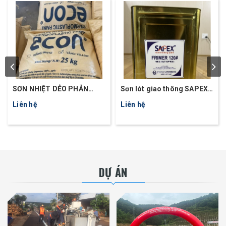
SƠN NHIỆT DẺO PHẢN
Sơn lót giao thông SAPEX
QUANG ECON_BF
FRIMER 120#
Liên hệ
Liên hệ
DỰ ÁN