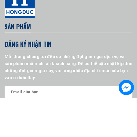
SẢN PHẨM
ĐĂNG KÝ NHẬN TIN
Mỗi tháng chúng tôi đều có những đợt giảm giá dịch vụ và
sản phẩm nhằm chi ân khách hàng. Để có thể cập nhật kịp thời
những đợt giảm giá này, vui lòng nhập địa chỉ email của bạn
vào ô dưới đây.
© Bản quyền thuộc về Công ty CP xây dựng và công nghệ
Hồng Đức
Cung cấp bởi
Sapo