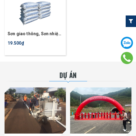
Sơn giao thông, Sơn nhiệt
dẻo phản quang, sơn
19.500₫
đường hiệu Joline, hãng
sơn Joton
DỰ ÁN