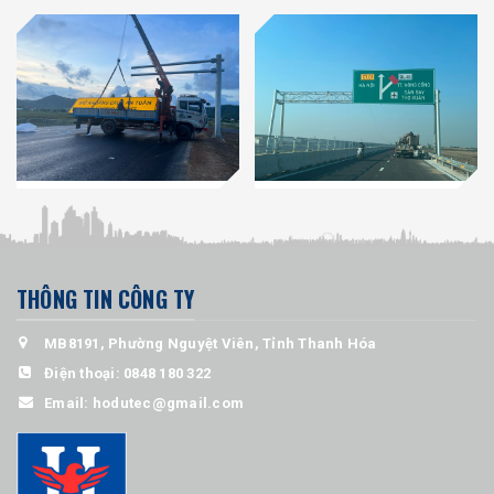
THÔNG TIN CÔNG TY
MB8191, Phường Nguyệt Viên, Tỉnh Thanh Hóa
Điện thoại:
0848 180 322
Email:
hodutec@gmail.com