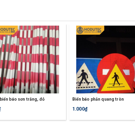
biển báo sơn trắng, đỏ
Biển báo phản quang tròn
₫
1.000₫