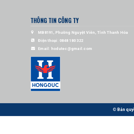
THÔNG TIN CÔNG TY
MB8191, Phường Nguyệt Viên, Tỉnh Thanh Hóa
Điện thoại:
0848 180 322
Email:
hodutec@gmail.com
© Bản quy