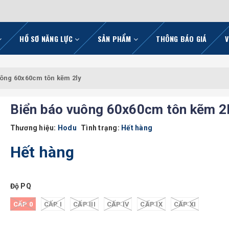
HỒ SƠ NĂNG LỰC
SẢN PHẨM
THÔNG BÁO GIÁ
V
ông 60x60cm tôn kẽm 2ly
Biển báo vuông 60x60cm tôn kẽm 2
Thương hiệu:
Hodu
Tình trạng:
Hết hàng
Hết hàng
Độ PQ
CẤP 0
CẤP I
CẤP III
CẤP IV
CẤP IX
CẤP XI