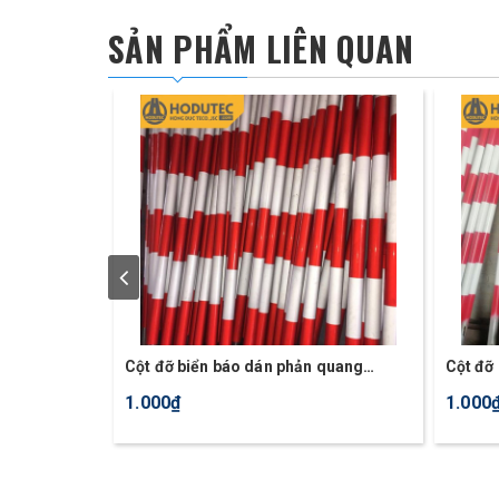
SẢN PHẨM LIÊN QUAN
Cột đỡ biển báo dán phản quang
Cột đỡ 
trắng, đỏ
1.000₫
1.000