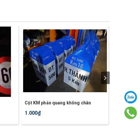
Cột KM phản quang không chân
Biển chỉ dẫn
1.000₫
1.000₫