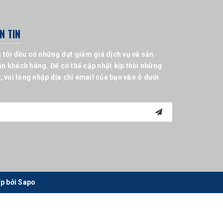
N TIN
 tôi đều có những đợt giảm giá dịch vụ và sản
n khách hàng. Để có thể cập nhật kịp thời những
, vui lòng nhập địa chỉ email của bạn vào ô dưới
p bởi
Sapo