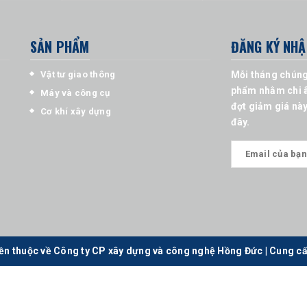
SẢN PHẨM
ĐĂNG KÝ NHẬ
Vật tư giao thông
Mỗi tháng chúng
phẩm nhằm chi â
Máy và công cụ
đợt giảm giá này
Cơ khí xây dựng
đây.
ền thuộc về Công ty CP xây dựng và công nghệ Hồng Đức
|
Cung cấ