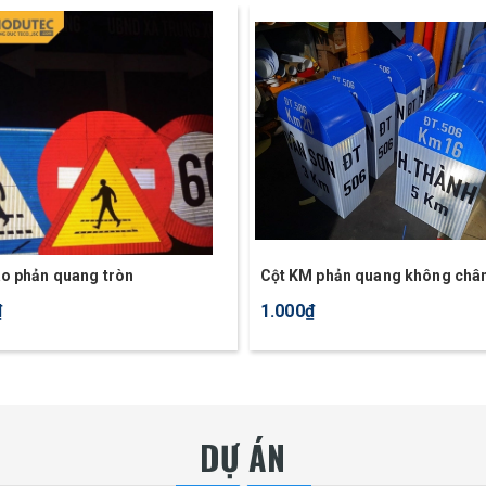
áo phản quang tròn
Cột KM phản quang không châ
₫
1.000₫
DỰ ÁN