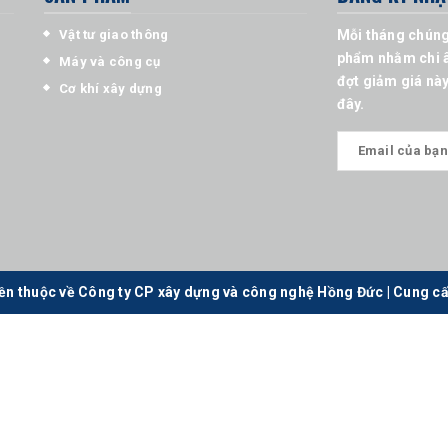
Vật tư giao thông
Mỗi tháng chúng
phẩm nhằm chi â
Máy và công cụ
đợt giảm giá này
Cơ khí xây dựng
đây.
ền thuộc về Công ty CP xây dựng và công nghệ Hồng Đức
|
Cung cấ