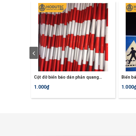
Cột đỡ biển báo dán phản quang
Biển b
trắng, đỏ
1.000₫
1.000