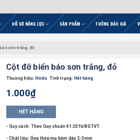
HỒ SƠ NĂNG LỰC
SẢN PHẨM
THÔNG BÁO GIÁ
V
 báo sơn trắng, đỏ
Cột đỡ biển báo sơn trắng, đỏ
Thương hiệu:
Hodu
Tình trạng:
Hết hàng
1.000₫
HẾT HÀNG
- Quy cách: Theo Quy chuẩn 41:2016/BGTVT
- Chất liệu: Ống thép mạ kẽm dày 2-3mm