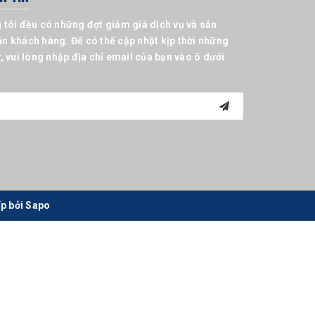
 tôi đều có những đợt giảm giá dịch vụ và sản
n khách hàng. Để có thể cập nhật kịp thời những
, vui lòng nhập địa chỉ email của bạn vào ô dưới
p bởi
Sapo