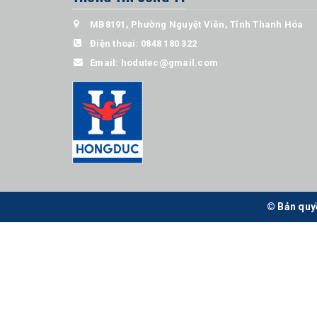
MB8191, Phường Nguyệt Viên, Tỉnh Thanh Hóa
Điện thoại:
0848 180 322
Email:
hodutec@gmail.com
© Bản quy