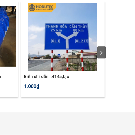
n
Biển chỉ dẫn I.414a,b,c
Biển báo vu
1.000₫
Liên hệ