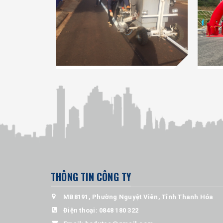
THÔNG TIN CÔNG TY
MB8191, Phường Nguyệt Viên, Tỉnh Thanh Hóa
Điện thoại:
0848 180 322