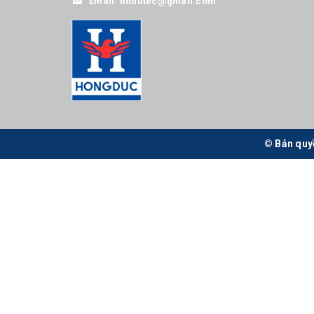
Email:
hodutec@gmail.com
© Bản quy