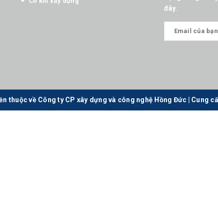
Cơ khí xây dựng
đây.
ền thuộc về Công ty CP xây dựng và công nghệ Hồng Đức
|
Cung cấ