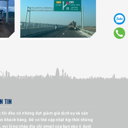
N TIN
 tôi đều có những đợt giảm giá dịch vụ và sản
n khách hàng. Để có thể cập nhật kịp thời những
, vui lòng nhập địa chỉ email của bạn vào ô dưới