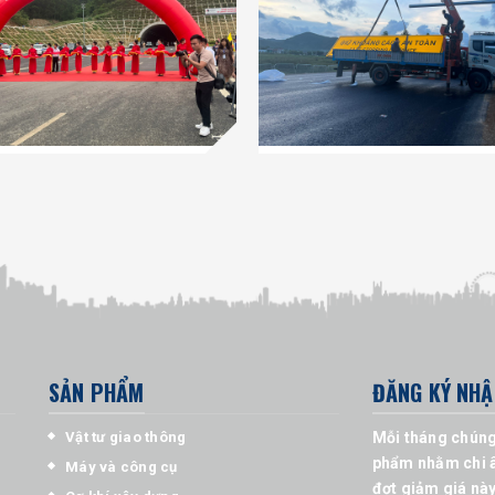
SẢN PHẨM
ĐĂNG KÝ NHẬ
Vật tư giao thông
Mỗi tháng chúng
phẩm nhằm chi â
Máy và công cụ
đợt giảm giá này