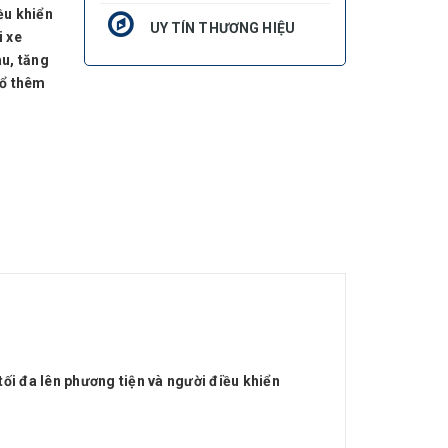
iều khiển
UY TÍN THƯƠNG HIỆU
i xe
au, tăng
đổ thêm
tối đa lên phương tiện và người điều khiển