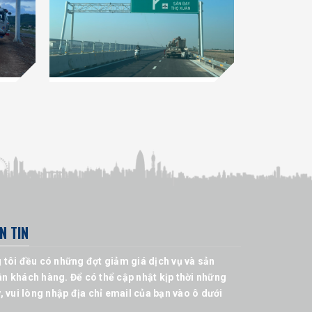
N TIN
 tôi đều có những đợt giảm giá dịch vụ và sản
n khách hàng. Để có thể cập nhật kịp thời những
, vui lòng nhập địa chỉ email của bạn vào ô dưới