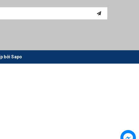
p bởi
Sapo