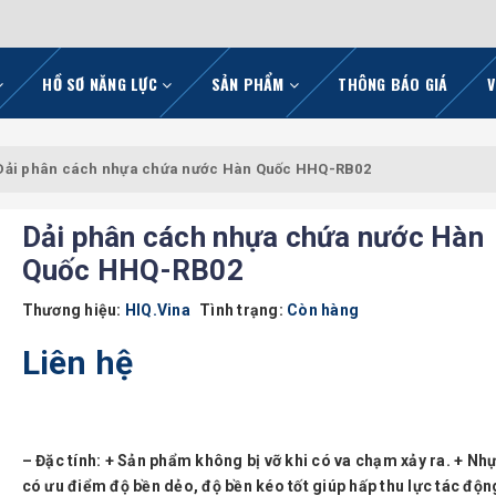
HỒ SƠ NĂNG LỰC
SẢN PHẨM
THÔNG BÁO GIÁ
V
Dải phân cách nhựa chứa nước Hàn Quốc HHQ-RB02
Dải phân cách nhựa chứa nước Hàn
Quốc HHQ-RB02
Thương hiệu:
HIQ.Vina
Tình trạng:
Còn hàng
Liên hệ
– Đặc tính: + Sản phẩm không bị vỡ khi có va chạm xảy ra. + N
có ưu điểm độ bền dẻo, độ bền kéo tốt giúp hấp thu lực tác độn