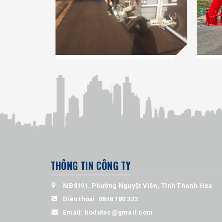
THÔNG TIN CÔNG TY
MB8191, Phường Nguyệt Viên, Tỉnh Thanh Hóa
Điện thoại:
0848 180 322
Email:
hodutec@gmail.com