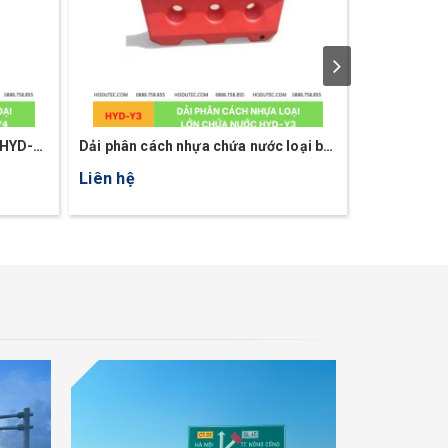
 HYD-
Dải phân cách nhựa chứa nước loại ba
Dải phân cá
lổ HYD-Y3
lổ HYD-Y2
Liên hệ
Liên hệ