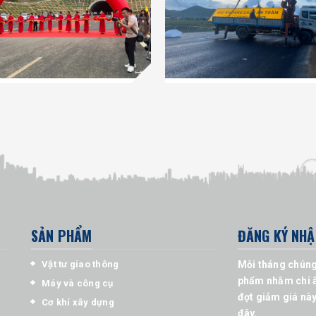
SẢN PHẨM
ĐĂNG KÝ NHẬ
Vật tư giao thông
Mỗi tháng chúng
phẩm nhằm chi â
Máy và công cụ
đợt giảm giá này
Cơ khí xây dựng
đây.