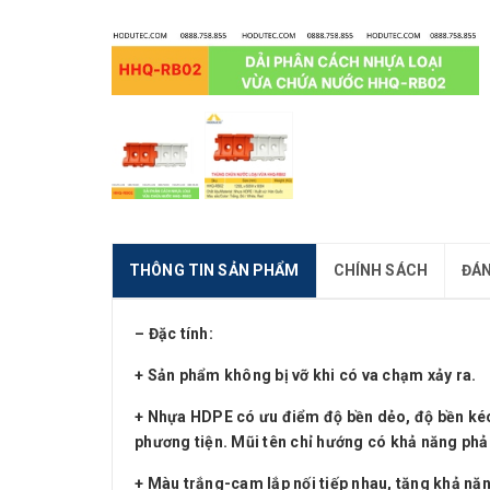
THÔNG TIN SẢN PHẨM
CHÍNH SÁCH
ĐÁN
– Đặc tính:
+ Sản phẩm không bị vỡ khi có va chạm xảy ra.
+ Nhựa HDPE có ưu điểm độ bền dẻo, độ bền kéo t
phương tiện. Mũi tên chỉ hướng có khả năng phản 
+ Màu trắng-cam lắp nối tiếp nhau, tăng khả năn