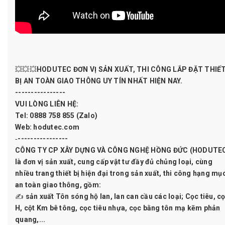
💥💥💥
HODUTEC
ĐƠN VỊ SẢN XUẤT, THI CÔNG LẮP ĐẶT THIẾ
BỊ AN TOÀN GIAO THÔNG UY TÍN NHẤT HIỆN NAY.
----------------
VUI LÒNG LIÊN HỆ:
Tel: 0888 758 855 (Zalo)
Web: hodutec.com
‐----------------
CÔNG TY CP XÂY DỰNG VÀ CÔNG NGHỆ HỒNG ĐỨC (HODUTE
là đơn vị sản xuất, cung cấp vật tư đầy đủ chủng loại, cùng
nhiều trang thiết bị hiện đại trong sản xuất, thi công hạng mụ
an toàn giao thông, gồm:
✍ sản xuất Tôn sóng hộ lan, lan can cầu các loại; Cọc tiêu, c
H, cột Km bê tông, cọc tiêu nhựa, cọc bằng tôn mạ kẽm phản
quang,...