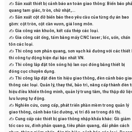
✍ Sản xuất thiết bị cảnh báo an toàn giao thông: Biển báo ph
quang tam giác, tròn, chữ nhật,...
✍ Sản xuất cột đỡ biển báo theo yêu cầu của từng dự án bao
gồm: cột tròn, cột cần vươn, giá long môn.
✍ Gia công ván khuôn, kết cấu thép các loại.
✍ Gia công cắt ống, tấm bằng mấy CNC laser; lốc, uốn, chấn
tôn các loại.
✍ Thi công sơn phản quang, sơn vạch kẻ đường với các thiết 
thi công tự động hiện đại bậc nhất VN.
✍ Thi công lắp đặt tôn sóng hộ lan cọc đóng bằng thiết bị
đóng cọc chuyên dụng.
✍ Thi công lắp đặt đèn tín hiệu giao thông, đèn cảnh báo gia
thông các loại. Quản lý, thay thế, bảo trì, nâng cấp thành đèn t
hiệu điều khiển thông mình, quản lý trung tâm, thu thập dữ liệ
lưu lượng tự động.
✍ Nghiên cứu, cung cấp, phát triển phần mềm trong quản lý
giao thông, cảnh báo tắc đường, vị trí đỗ xe trong đô thị.
✍ Cung cấp các thiết bị giao thông nhập khẩu khác: Gồ giảm
tốc cao su, đinh phản quang, tiêu phản quang, dải phân cách