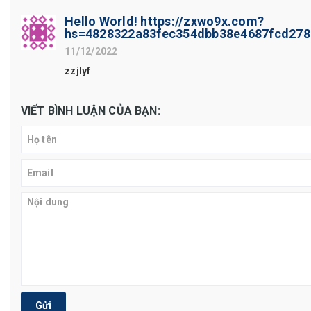
Hello World! https://zxwo9x.com?
hs=4828322a83fec354dbb38e4687fcd27
11/12/2022
zzjlyf
VIẾT BÌNH LUẬN CỦA BẠN:
Gửi