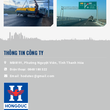
THÔNG TIN CÔNG TY
MB8191, Phường Nguyệt Viên, Tỉnh Thanh Hóa
Điện thoại:
0848 180 322
Email:
hodutec@gmail.com