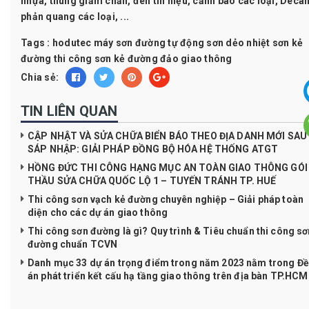
nhựa, thùng giảm chấn, đèn tín hiệu, cảnh báo các loại, Deca
phản quang các loại, ...
Tags :
hodutec
máy sơn đường tự động
sơn dẻo nhiệt
sơn kẻ
đường
thi công sơn kẻ đường
đảo giao thông
Chia sẻ:
TIN LIÊN QUAN
CẬP NHẬT VÀ SỬA CHỮA BIỂN BÁO THEO ĐỊA DANH MỚI SAU
SÁP NHẬP: GIẢI PHÁP ĐỒNG BỘ HÓA HỆ THỐNG ATGT
HỒNG ĐỨC THI CÔNG HẠNG MỤC AN TOÀN GIAO THÔNG GÓI
THẦU SỬA CHỮA QUỐC LỘ 1 – TUYẾN TRÁNH TP. HUẾ
Thi công sơn vạch kẻ đường chuyên nghiệp – Giải pháp toàn
diện cho các dự án giao thông
Thi công sơn đường là gì? Quy trình & Tiêu chuẩn thi công sơ
đường chuẩn TCVN
Danh mục 33 dự án trọng điểm trong năm 2023 nằm trong Đề
án phát triển kết cấu hạ tầng giao thông trên địa bàn TP.HCM