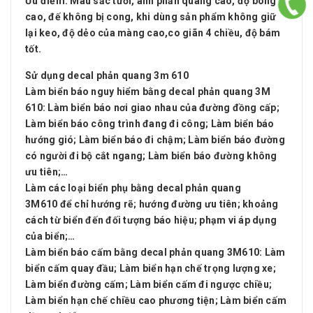
Ưu điểm
: Màu sắc tươi, ánh phản quang cao, độ bóng
cao, đế không bị cong, khi dùng sản phẩm không giữ
lại keo, độ dẻo của màng cao,co giãn 4 chiều, độ bám
tốt.
Sử dụng decal phản quang 3m 610
Làm biển báo nguy hiểm bằng decal phản quang 3M
610
: Làm biển báo nơi giao nhau của đường đồng cấp;
Làm biển báo công trình đang đi công; Làm biển báo
hướng gió; Làm biển báo đi chậm; Làm biển báo đường
có người đi bộ cắt ngang; Làm biển báo đường không
ưu tiên;…
Làm các loại biển phụ bằng decal phản quang
3M610
để chỉ hướng rẽ; hướng đường ưu tiên; khoảng
cách từ biển đến đối tượng báo hiệu; phạm vi áp dụng
của biển;…
Làm biển báo cấm bằng decal phản quang 3M610
: Làm
biển cấm quay đầu; Làm biển hạn chế trọng lượng xe;
Làm biển đường cấm; Làm biển cấm đi ngược chiều;
Làm biển hạn chế chiều cao phương tiện; Làm biển cấm