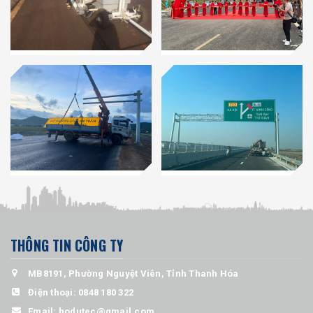
THÔNG TIN CÔNG TY
MB8191, Phường Nguyệt Viên, Tỉnh Thanh Hóa
Điện thoại:
0848 180 322
Email:
hodutec@gmail.com