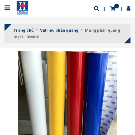
Trang chủ
Vật liệu phản quang
Màng phản quang
loại I - 3M610