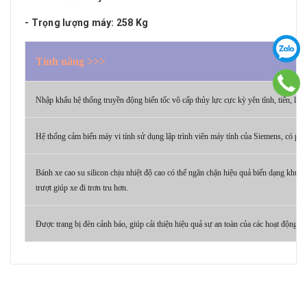
- Trọng lượng máy: 258 Kg
Tính năng >>>
Nhập khẩu hệ thống truyền động biến tốc vô cấp thủy lực cực kỳ yên tĩnh, tiến, lùi 
Hệ thống cảm biến máy vi tính sử dụng lập trình viên máy tính của Siemens, có phạ
Bánh xe cao su silicon chịu nhiệt độ cao có thể ngăn chặn hiệu quả biến dạng khử k
trượt giúp xe đi trơn tru hơn.
Được trang bị đèn cảnh báo, giúp cải thiện hiệu quả sự an toàn của các hoạt động đ