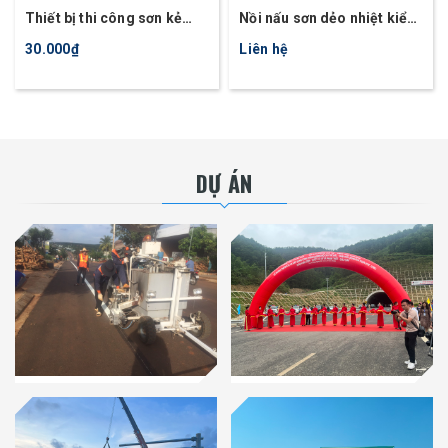
Thiết bị thi công sơn kẻ
Nồi nấu sơn dẻo nhiệt kiểu
đường tự động HDT11
nồi đơn ATM300
30.000₫
Liên hệ
DỰ ÁN