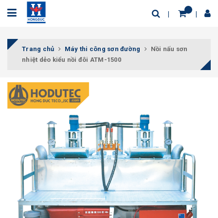
Trang chủ
Máy thi công sơn đường
Nồi nấu sơn
nhiệt dẻo kiểu nồi đôi ATM-1500