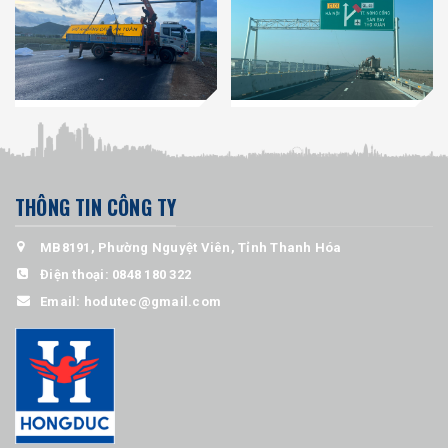
THÔNG TIN CÔNG TY
MB8191, Phường Nguyệt Viên, Tỉnh Thanh Hóa
Điện thoại:
0848 180 322
Email:
hodutec@gmail.com