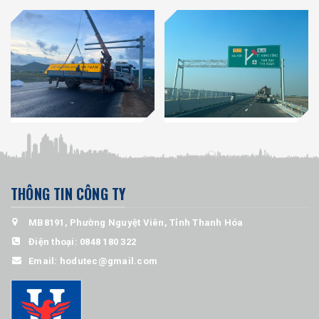
THÔNG TIN CÔNG TY
MB8191, Phường Nguyệt Viên, Tỉnh Thanh Hóa
Điện thoại:
0848 180 322
Email:
hodutec@gmail.com