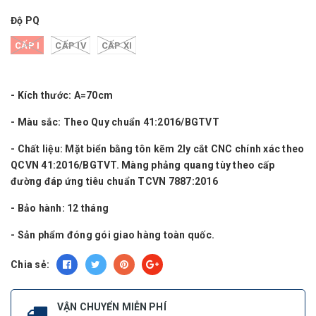
Độ PQ
CẤP I
CẤP IV
CẤP XI
- Kích thước: A=70cm
- Màu sắc: Theo Quy chuẩn 41:2016/BGTVT
- Chất liệu: Mặt biển bằng tôn kẽm 2ly cắt CNC chính xác theo
QCVN 41:2016/BGTVT. Màng phảng quang tùy theo cấp
đường đáp ứng tiêu chuẩn TCVN 7887:2016
- Bảo hành: 12 tháng
- Sản phẩm đóng gói giao hàng toàn quốc.
Chia sẻ:
VẬN CHUYỂN MIỄN PHÍ