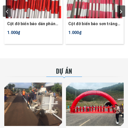
Cột đỡ biển báo dán phản
Cột đỡ biển báo sơn trắng,
quang trắng, đỏ
đỏ
1.000₫
1.000₫
DỰ ÁN