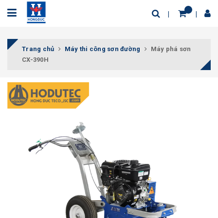
Trang chủ
Máy thi công sơn đường
Máy phá sơn
CX-390H