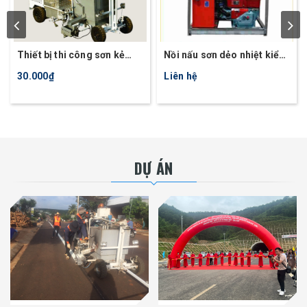
Thiết bị thi công sơn kẻ
Nồi nấu sơn dẻo nhiệt kiểu
đường tự động HDT11
nồi đơn ATM300
30.000₫
Liên hệ
DỰ ÁN