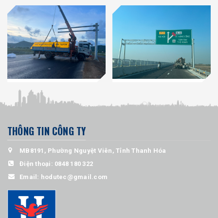
THÔNG TIN CÔNG TY
MB8191, Phường Nguyệt Viên, Tỉnh Thanh Hóa
Điện thoại:
0848 180 322
Email:
hodutec@gmail.com