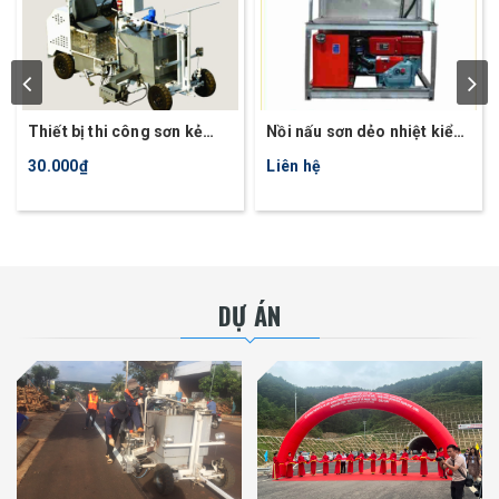
Thiết bị thi công sơn kẻ
Nồi nấu sơn dẻo nhiệt kiểu
đường tự động HDT11
nồi đơn ATM300
30.000₫
Liên hệ
DỰ ÁN