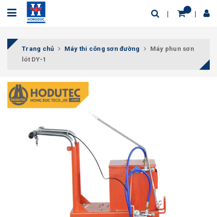
Trang chủ
Máy thi công sơn đường
Máy phun sơn
lót DY-1