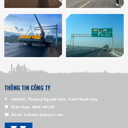
THÔNG TIN CÔNG TY
MB8191, Phường Nguyệt Viên, Tỉnh Thanh Hóa
Điện thoại:
0848 180 322
Email:
hodutec@gmail.com