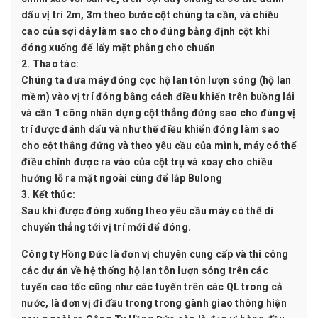
dấu vị trí 2m, 3m theo bước cột chúng ta cần, và chiều
cao của sợi dây làm sao cho đúng bằng định cột khi
đóng xuống để lấy mặt phẳng cho chuẩn
2. Thao tác:
Chúng ta đưa máy đóng cọc hộ lan tôn lượn sóng (hộ lan
mềm) vào vị trí đóng bằng cách điều khiển trên buồng lái
và cần 1 công nhân dựng cột thẳng đứng sao cho đúng vị
trí được đánh dấu và như thế điều khiển đóng làm sao
cho cột thẳng đứng và theo yêu cầu của mình, máy có thể
điều chỉnh được ra vào của cột trụ và xoay cho chiều
hướng lỗ ra mặt ngoài cùng để lắp Bulong
3. Kết thúc:
Sau khi được đóng xuống theo yêu cầu máy có thể di
chuyển thẳng tới vị trí mới để đóng.
Công ty Hồng Đức là đơn vị chuyên cung cấp và thi công
các dự án về hệ thống
hộ lan tôn lượn sóng
trên các
tuyến cao tốc cũng như các tuyến trên các QL trong cả
nước, là đơn vị đi đầu trong trong gành giao thông hiện