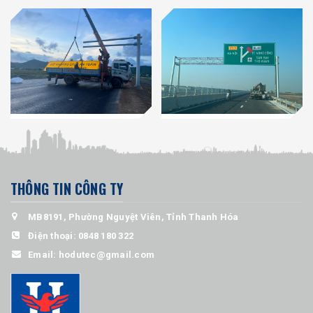
THÔNG TIN CÔNG TY
MB8191, Phường Nguyệt Viên, Tỉnh Thanh Hóa
Điện thoại:
0848 180 322
Email:
hodutec@gmail.com