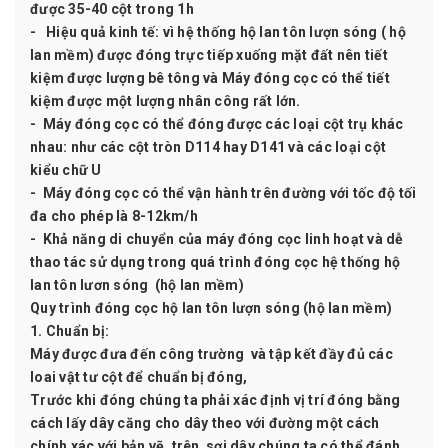
được 35-40 cột trong 1h
- Hiệu quả kinh tế: vì hệ thống hộ lan tôn lượn sóng ( hộ
lan mềm) được đóng trực tiếp xuống mặt đất nên tiết
kiệm được lượng bê tông và Máy đóng cọc có thể tiết
kiệm được một lượng nhân công rất lớn.
- Máy đóng cọc có thể đóng được các loại cột trụ khác
nhau: như các cột tròn D114 hay D141 và các loại cột
kiểu chữ U
- Máy đóng cọc có thể vận hành trên đường với tốc độ tối
đa cho phép là 8-12km/h
- Khả năng di chuyển của máy đóng cọc linh hoạt và dễ
thao tác sử dụng trong quá trình đóng cọc hệ thống hộ
lan tôn lươn sóng (hộ lan mềm)
Quy trình đóng cọc hộ lan tôn lượn sóng (hộ lan mềm)
1. Chuẩn bị:
Máy được đưa đến công trường và tập kết đầy đủ các
loai vật tư cột để chuẩn bị đóng,
Trước khi đóng chúng ta phải xác định vị trí đóng bằng
cách lấy dây căng cho dây theo với đường một cách
chính xác với bản vẽ, trên sợi dây chúng ta có thể đánh