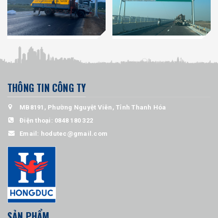
THÔNG TIN CÔNG TY
MB8191, Phường Nguyệt Viên, Tỉnh Thanh Hóa
Điện thoại:
0848 180 322
Email:
hodutec@gmail.com
SẢN PHẨM