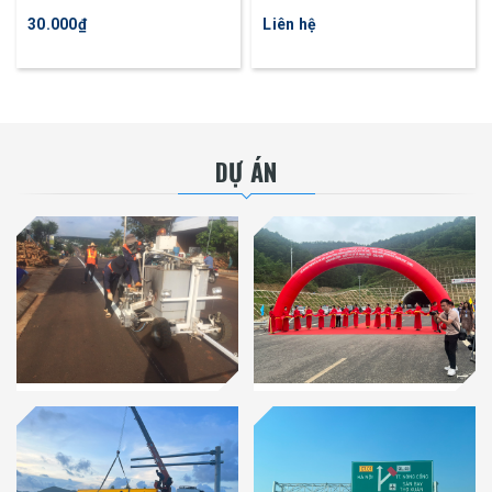
đường tự động HDT11
nồi đơn ATM300
30.000₫
Liên hệ
DỰ ÁN