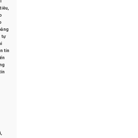
i
tiêu,
o
o
 bằng
 tự
i
n tín
iển
ông
tín
i,