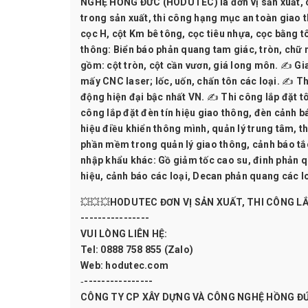
NGHỆ HỒNG ĐỨC (HODUTEC) là đơn vị sản xuất, cun
trong sản xuất, thi công hạng mục an toàn giao t
cọc H, cột Km bê tông, cọc tiêu nhựa, cọc bằng t
thông: Biển báo phản quang tam giác, tròn, chữ n
gồm: cột tròn, cột cần vươn, giá long môn. ✍ Gi
mấy CNC laser; lốc, uốn, chấn tôn các loại. ✍ Th
động hiện đại bậc nhất VN. ✍ Thi công lắp đặt t
công lắp đặt đèn tín hiệu giao thông, đèn cảnh bá
hiệu điều khiển thông mình, quản lý trung tâm, t
phần mềm trong quản lý giao thông, cảnh báo tắc 
nhập khẩu khác: Gồ giảm tốc cao su, đinh phản q
hiệu, cảnh báo các loại, Decan phản quang các loạ
💥💥💥
HODUTEC
ĐƠN VỊ SẢN XUẤT, THI CÔNG LẮ
----------------
VUI LÒNG LIÊN HỆ:
Tel: 0888 758 855 (Zalo)
Web: hodutec.com
‐----------------
CÔNG TY CP XÂY DỰNG VÀ CÔNG NGHỆ HỒNG Đ