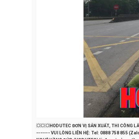
💥💥💥HODUTEC ĐƠN VỊ SẢN XUẤT, THI CÔNG LẮP
------- VUI LÒNG LIÊN HỆ: Tel: 0888 758 855 (Z