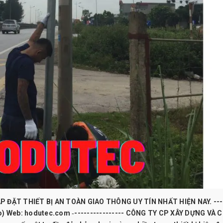
 ĐẶT THIẾT BỊ AN TOÀN GIAO THÔNG UY TÍN NHẤT HIỆN NAY. ----
alo) Web: hodutec.com ‐---------------- CÔNG TY CP XÂY DỰNG VÀ