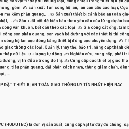
g cấp vật tư đầy đủ chủng loại, cùng nhiều trang thiết bị hiện đạ
hông, gồm: ✍ sản xuất Tôn sóng hộ lan, lan can cầu các loại; Cọc 
ôn mạ kẽm phản quang,... ✍ Sản xuất thiết bị cảnh báo an toàn gia
hật,... ✍ Sản xuất cột đỡ biển báo theo yêu cầu của từng dự án ba
a công ván khuôn, kết cấu thép các loại. ✍ Gia công cắt ống, tấm
i công sơn phản quang, sơn vạch kẻ đường với các thiết bị thi công
ôn sóng hộ lan cọc đóng bằng thiết bị đóng cọc chuyên dụng. ✍ Th
o giao thông các loại. Quản lý, thay thế, bảo trì, nâng cấp thành đè
hu thập dữ liệu lưu lượng tự động. ✍ Nghiên cứu, cung cấp, phát tr
đường, vị trí đỗ xe trong đô thị. ✍ Cung cấp các thiết bị giao th
uang, tiêu phản quang, dải phân cách nhựa, thùng giảm chấn, đèn 
i, ...
P ĐẶT THIẾT BỊ AN TOÀN GIAO THÔNG UY TÍN NHẤT HIỆN NAY.
ỨC (HODUTEC)
là đơn vị sản xuất, cung cấp vật tư đầy đủ chủng loạ