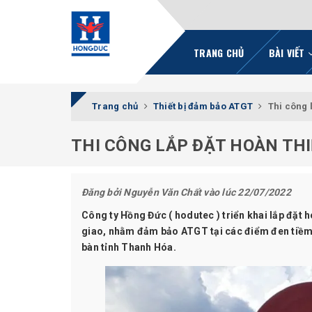
TRANG CHỦ
BÀI VIẾT
Trang chủ
Thiết bị đảm bảo ATGT
Thi công 
THI CÔNG LẮP ĐẶT HOÀN THI
Đăng bởi
Nguyễn Văn Chất
vào lúc 22/07/2022
Công ty Hồng Đức ( hodutec ) triển khai lắp đặt 
giao, nhằm đảm bảo ATGT tại các điểm đen tiềm 
bàn tỉnh Thanh Hóa.