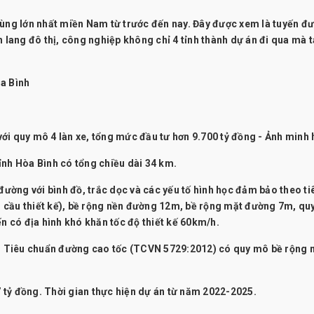
vùng lớn nhất miền Nam từ trước đến nay. Đây được xem là tuyến đ
h lang đô thị, công nghiệp không chỉ 4 tỉnh thành dự án đi qua mà 
a Bình
ới quy mô 4 làn xe, tổng mức đầu tư hơn 9.700 tỷ đồng - Ảnh minh 
ỉnh Hòa Bình có tổng chiều dài 34 km.
đường với bình đồ, trắc dọc và các yếu tố hình học đảm bảo theo ti
 cầu thiết kế), bề rộng nền đường 12m, bề rộng mặt đường 7m, qu
ến có địa hình khó khăn tốc độ thiết kế 60km/h.
heo Tiêu chuẩn đường cao tốc (TCVN 5729:2012) có quy mô bề rộng 
tỷ đồng. Thời gian thực hiện dự án từ năm 2022-2025.