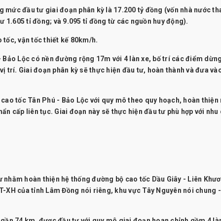
g mức đầu tư giai đoạn phân kỳ là 17.200 tỷ đồng (vốn nhà nước t
ư 1.605 tỉ đồng; và 9.095 tỉ đồng từ các nguồn huy động).
tốc, vận tốc thiết kế 80km/h.
- Bảo Lộc có nền đường rộng 17m với 4 làn xe, bố trí các điểm dừn
ị trí. Giai đoạn phân kỳ sẽ thực hiện đầu tư, hoàn thành và đưa và
 cao tốc Tân Phú - Bảo Lộc với quy mô theo quy hoạch, hoàn thiện
ẩn cấp liên tục. Giai đoạn này sẽ thực hiện đầu tư phù hợp với nhu
ư nhằm hoàn thiện hệ thống đường bộ cao tốc Dầu Giây - Liên Khư
T-XH của tỉnh Lâm Đồng nói riêng, khu vực Tây Nguyên nói chung 
 gần 74 km, được đầu tư với quy mô giai đoạn hoan chỉnh gồm 4 làn