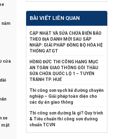
xe
BÀI VIẾT LIÊN QUAN
n năm
CẬP NHẬT VÀ SỬA CHỮA BIỂN BÁO
THEO ĐỊA DANH MỚI SAU SÁP
NHẬP: GIẢI PHÁP ĐỒNG BỘ HÓA HỆ
THỐNG ATGT
ừ cửa
HỒNG ĐỨC THI CÔNG HẠNG MỤC
AN TOÀN GIAO THÔNG GÓI THẦU
SỬA CHỮA QUỐC LỘ 1 – TUYẾN
TRÁNH TP. HUẾ
dài
Thi công sơn vạch kẻ đường chuyên
nghiệp – Giải pháp toàn diện cho
phân
các dự án giao thông
Thi công sơn đường là gì? Quy trình
n xe
& Tiêu chuẩn thi công sơn đường
chuẩn TCVN
, mặt