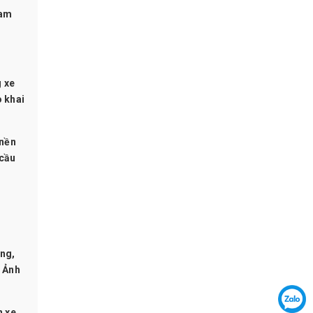
ham
g xe
o khai
 nền
 cầu
ơng,
- Ảnh
 xe,