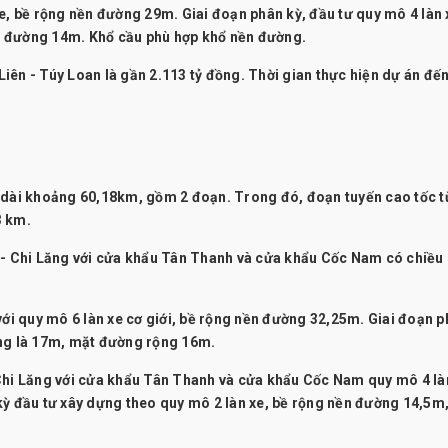
e, bề rộng nền đường 29m. Giai đoạn phân kỳ, đầu tư quy mô 4 làn 
t đường 14m. Khổ cầu phù hợp khổ nền đường.
iên - Túy Loan là gần 2.113 tỷ đồng. Thời gian thực hiện dự án đế
u dài khoảng 60,18km, gồm 2 đoạn. Trong đó, đoạn tuyến cao tốc t
3 km.
 - Chi Lăng với cửa khẩu Tân Thanh và cửa khẩu Cốc Nam có chiều 
với quy mô 6 làn xe cơ giới, bề rộng nền đường 32,25m. Giai đoạn 
ờng là 17m, mặt đường rộng 16m.
 Chi Lăng với cửa khẩu Tân Thanh và cửa khẩu Cốc Nam quy mô 4 là
kỳ đầu tư xây dựng theo quy mô 2 làn xe, bề rộng nền đường 14,5m