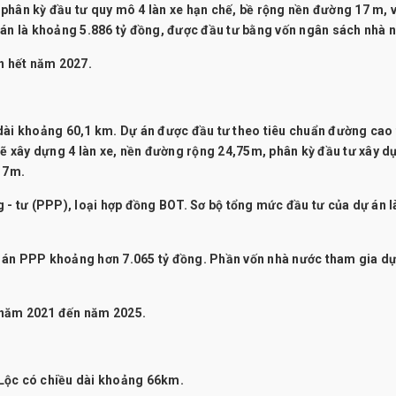
phân kỳ đầu tư quy mô 4 làn xe hạn chế, bề rộng nền đường 17 m, 
 án là khoảng 5.886 tỷ đồng, được đầu tư bằng vốn ngân sách nhà 
ến hết năm 2027.
dài khoảng 60,1 km. Dự án được đầu tư theo tiêu chuẩn đường cao 
sẽ xây dựng 4 làn xe, nền đường rộng 24,75m, phân kỳ đầu tư xây d
 17m.
 - tư (PPP), loại hợp đồng BOT. Sơ bộ tổng mức đầu tư của dự án l
 án PPP khoảng hơn 7.065 tỷ đồng. Phần vốn nhà nước tham gia dự
ừ năm 2021 đến năm 2025.
Lộc có chiều dài khoảng 66km.