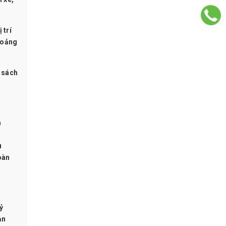
 trí
hoảng
 sách
à
u
oàn
ỷ
ạn