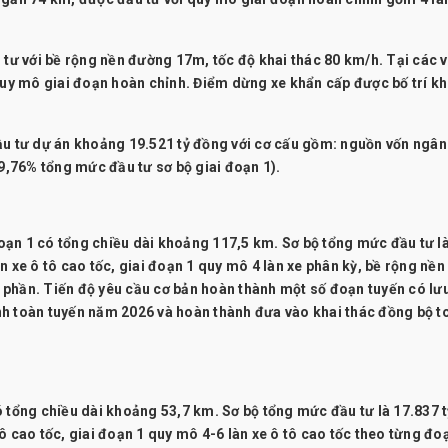
tư với bề rộng nền đường 17m, tốc độ khai thác 80 km/h. Tại các vị
 quy mô giai đoạn hoàn chỉnh. Điểm dừng xe khẩn cấp được bố trí k
ầu tư dự án khoảng 19.521 tỷ đồng với cơ cấu gồm: nguồn vốn ngân
,76% tổng mức đầu tư sơ bộ giai đoạn 1).
ạn 1 có tổng chiều dài khoảng 117,5 km. Sơ bộ tổng mức đầu tư l
 xe ô tô cao tốc, giai đoạn 1 quy mô 4 làn xe phân kỳ, bề rộng nền
 phần. Tiến độ yêu cầu cơ bản hoàn thành một số đoạn tuyến có lư
nh toàn tuyến năm 2026 và hoàn thành đưa vào khai thác đồng bộ t
 tổng chiều dài khoảng 53,7 km. Sơ bộ tổng mức đầu tư là 17.837 t
ô cao tốc, giai đoạn 1 quy mô 4-6 làn xe ô tô cao tốc theo từng đo