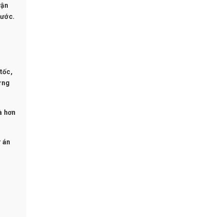
vận
nước.
tốc,
ựng
à hơn
 án