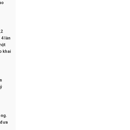
ào
,2
 4 làn
một
o khai
ơn
tỷ
ông.
 đưa