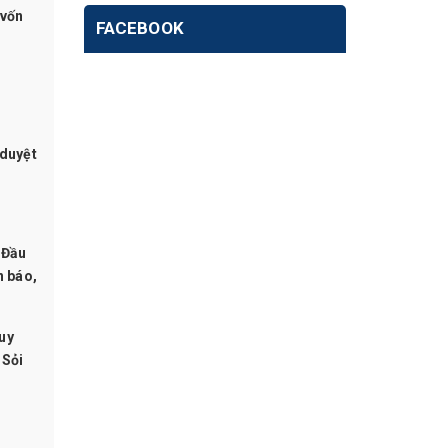
 vốn
FACEBOOK
 duyệt
 Đầu
n báo,
uy
 Sỏi